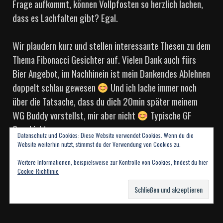
Frage aufkommt, können Vollpfosten so herzlich lachen,
dass es Lachfalten gibt? Egal.
Wir plaudern kurz und stellen interessante Thesen zu dem
Thema Fibonacci Gesichter auf. Vielen Dank auch fürs
Bier Angebot, im Nachhinein ist mein Dankendes Ablehnen
doppelt schlau gewesen
Und ich lache immer noch
über die Tatsache, dass du dich 20min später meinem
WG Buddy vorstellst, mir aber nicht
Typische GF
Geschichten.
Datenschutz und Cookies: Diese Website verwendet Cookies. Wenn du die
Website weiterhin nutzt, stimmst du der Verwendung von Cookies zu.
Irgendwann ist das letzte Bier, der letzte Drink geleert
Weitere Informationen, beispielsweise zur Kontrolle von Cookies, findest du hier:
und wir machen uns auf den Weg heimzu. Alle zusammen,
Cookie-Richtlinie
alle müde, alle glücklich.