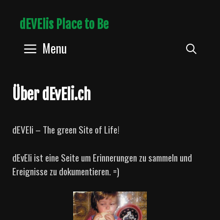
Skip
dEVElis Place to Be
to
content
Menu
Sear
Über dEvEli.ch
dEVEli – The green Site of Life!
dEvEli ist eine Seite um Erinnerungen zu sammeln und
Ereignisse zu dokumentieren. =)