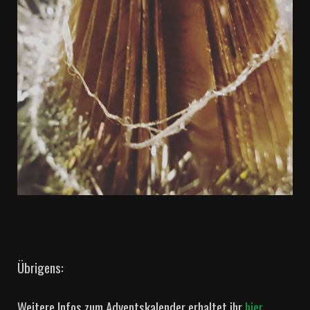
Übrigens:
Weitere Infos zum Adventskalender erhaltet ihr
hier
.