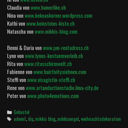
Claudia von
www.hamerlike.ch
Nina von
www.kekoaskorner.wordpress.com
Kathi von
www.keinsteins-kiste.ch
Natascha von
www.mikkis-blog.com
Benni & Daria von
www.pm-rentadress.ch
Lynn von
www.lynns-kostuemverleih.ch
Rita von
www.ritasschirmwelt.ch
Fabienne von
www.hairtivitysiebnen.com
Steffi von
www.visagistin-steffi.ch
Rene von
www.artandactionstudio.lima-city.de
Peter von
www.photo4emotions.com
Categories
Gebastel
Tags
advent
,
diy
,
mikkis blog
,
mikkisengel
,
weihnachtsdekoration