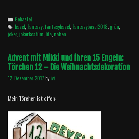
Categories
Gebastel
Tags
basel
,
fantasy
,
fantasybasel
,
fantasybasel2018
,
grün
,
joker
,
jokerkostüm
,
lila
,
nähen
Advent mit Mikki und ihren 15 Engeln:
Törchen 12 – Die Weihnachtsdekoration
12. Dezember 2017
by
ivi
Mein Törchen ist offen: