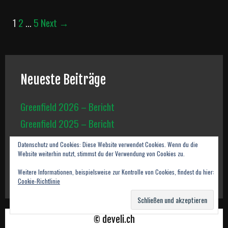
Post
1
2
…
5
Next →
navigation
Neueste Beiträge
Greenfield 2026 – Bericht
Greenfield 2025 – Bericht
Shooting: Kriegerelfen
Datenschutz und Cookies: Diese Website verwendet Cookies. Wenn du die
Website weiterhin nutzt, stimmst du der Verwendung von Cookies zu.
Greenfield 2024 – Bericht
Greenfield 2023 – Bericht
Weitere Informationen, beispielsweise zur Kontrolle von Cookies, findest du hier:
Cookie-Richtlinie
© develi.ch