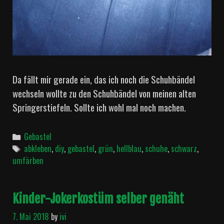
Da fällt mir gerade ein, das ich noch die Schuhbändel
wechseln wollte zu den Schuhbändel von meinen alten
Springerstiefeln. Sollte ich wohl mal noch machen.
Categories
Gebastel
Tags
abkleben
,
diy
,
gebastel
,
grün
,
hellblau
,
schuhe
,
schwarz
,
umfärben
Kinder-Jokerkostüm selber genäht
7. Mai 2018
by
ivi