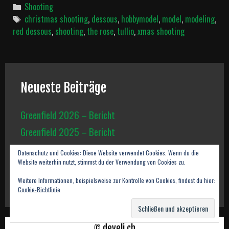
Categories
Shooting
Tags
christmas shooting
,
dessous
,
hobbymodel
,
model
,
modeling
,
red dessous
,
shooting
,
the rose
,
tullio
,
xmas shooting
Neueste Beiträge
Greenfield 2026 – Bericht
Greenfield 2025 – Bericht
Shooting: Kriegerelfen
Datenschutz und Cookies: Diese Website verwendet Cookies. Wenn du die
Website weiterhin nutzt, stimmst du der Verwendung von Cookies zu.
Greenfield 2024 – Bericht
Greenfield 2023 – Bericht
Weitere Informationen, beispielsweise zur Kontrolle von Cookies, findest du hier:
Cookie-Richtlinie
© develi.ch