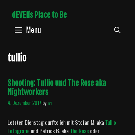
Skip
dEVElis Place to Be
to
content
Menu
Sear
tullio
Shooting: Tullio und The Rose aka
Nightworkers
4. Dezember 2017
by
ivi
Letzten Dienstag durfte ich mit Stefan M. aka
Tullio
Fotografie
und Patrick B. aka
The Rose
oder