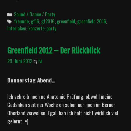
Categories
Sound / Dance / Party
Tags
freunde
,
gf16
,
gf2016
,
greenfield
,
greenfield 2016
,
interlaken
,
konzerte
,
party
Greenfield 2012 – Der Rückblick
29. Juni 2012
by
ivi
Donnerstag Abend…
Ich schreib noch ne Anatomie Prüfung, obwohl meine
Gedanken seit ner Woche eh schon nur noch im Berner
Oberland verweilen. Egal, hab ich halt nicht wirklich viel
gelernt. =)