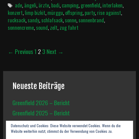
Tags
ade
,
ängeli
,
ärzte
,
badi
,
camping
,
greenfield
,
interlaken
,
konzert
,
limp bizkit
,
mürggu
,
offspring
,
party
,
rise against
,
rucksack
,
sandy
,
schlafsack
,
sonne
,
sonnenbrand
,
sonnencreme
,
sound
,
zelt
,
zug fahrt
Post
← Previous
1
2
3
Next →
navigation
Neueste Beiträge
Greenfield 2026 – Bericht
Greenfield 2025 – Bericht
Shooting: Kriegerelfen
Datenschutz und Cookies: Diese Website verwendet Cookies. Wenn du die
Website weiterhin nutzt, stimmst du der Verwendung von Cookies zu.
Greenfield 2024 – Bericht