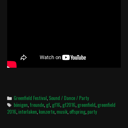
Categories
Greenfield Festival
,
Sound / Dance / Party
Tags
bönigen
,
freunde
,
gf
,
gf16
,
gf2016
,
greenfield
,
greenfield
2016
,
interlaken
,
konzerte
,
musik
,
offspring
,
party